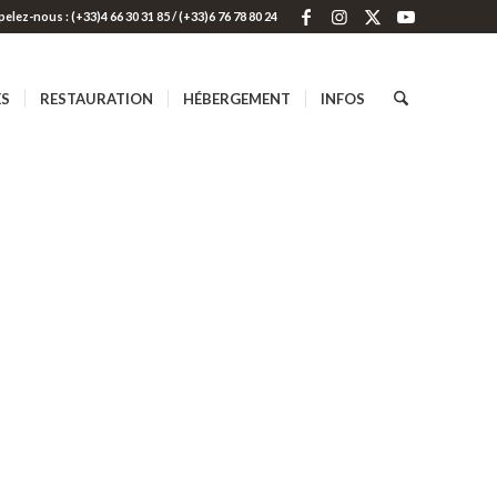
elez-nous : (+33)4 66 30 31 85 / (+33)6 76 78 80 24
ES
RESTAURATION
HÉBERGEMENT
INFOS