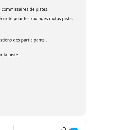
 commissaires de pistes.
curité pour les roulages motos piste.
tions des participants .
 la piste.
Destination Address - Team PA 13 [AqUD5dtOD]