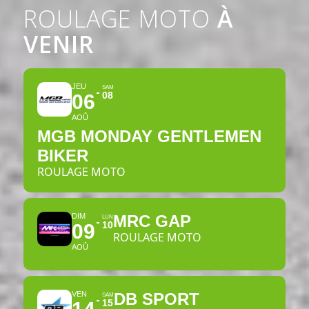
ROULAGE MOTO
À
VENIR
JEU
SAM
08
06
AOÛ
MGB MONDAY GENTLEMEN
BIKER
ROULAGE MOTO
DIM
MRC GAP
LUN
10
09
ROULAGE MOTO
AOÛ
VEN
DB SPORT
SAM
15