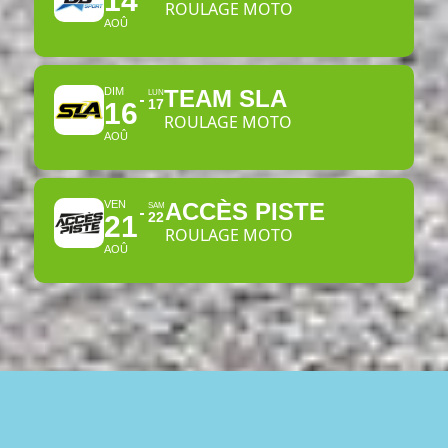
14
ROULAGE MOTO
AOÛ
DIM
TEAM SLA
LUN
17
16
ROULAGE MOTO
AOÛ
VEN
ACCÈS PISTE
SAM
22
21
ROULAGE MOTO
AOÛ