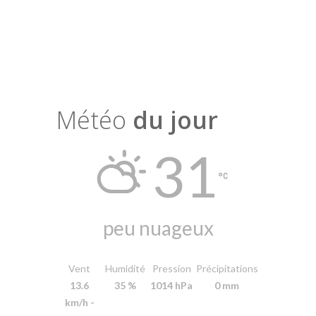
Météo
du jour
31
peu nuageux
Vent
Humidité
Pression
Précipitations
13.6
35 %
1014 hPa
0 mm
km/h -