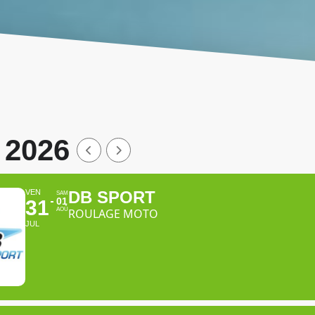
2026
VEN
DB SPORT
SAM
01
31
AOÛ
ROULAGE MOTO
JUL