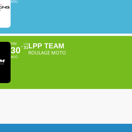
AOÛ
DIM
LPP TEAM
LUN
31
30
ROULAGE MOTO
AOÛ