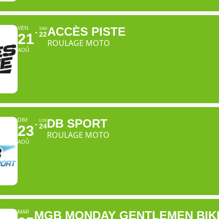
VEN
ACCÈS PISTE
SAM
22
21
ROULAGE MOTO
AOÛ
DIM
DB SPORT
LUN
24
23
ROULAGE MOTO
AOÛ
MAR
MGB MONDAY GENTLEMEN BIK