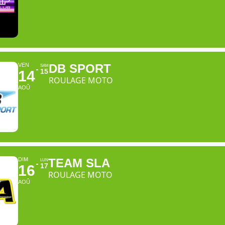
VEN
DB SPORT
SAM
15
14
ROULAGE MOTO
AOÛ
DIM
TEAM SLA
LUN
17
16
ROULAGE MOTO
AOÛ