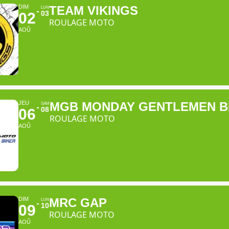
DIM
TEAM VIKINGS
LUN
03
02
ROULAGE MOTO
AOÛ
JEU
MGB MONDAY GENTLEMEN B
SAM
08
06
ROULAGE MOTO
AOÛ
DIM
MRC GAP
LUN
10
09
ROULAGE MOTO
AOÛ