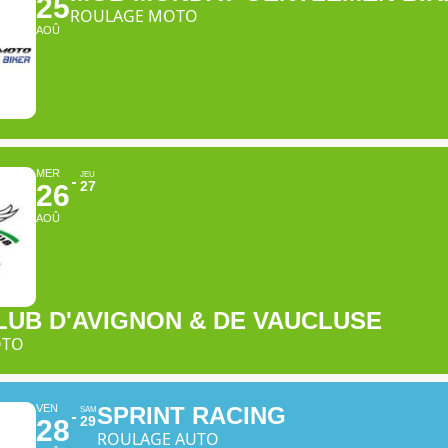
25
ROULAGE MOTO
AOÛ
MER
JEU
27
26
AOÛ
UB D'AVIGNON & DE VAUCLUSE
OTO
VEN
SPRINT RACING
SAM
29
28
ROULAGE AUTO