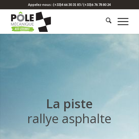
Appelez-nous : (+33)4 66 30 31 85 / (+33)6 76 78 80 24
La piste
rallye asphalte