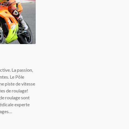
ctive. La passion,
ntes. Le Pôle
e piste de vitesse
ées de roulage!
de roulage sont
médicale experte
ulages…