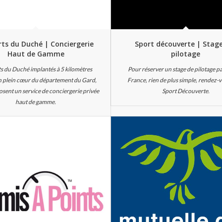
rts du Duché | Conciergerie
Sport découverte | Stag
Haut de Gamme
pilotage
ts du Duché implantés à 5 kilomètres
Pour réserver un stage de pilotage p
n plein cœur du département du Gard,
France, rien de plus simple, rendez-
sent un service de conciergerie privée
Sport Découverte.
haut de gamme.