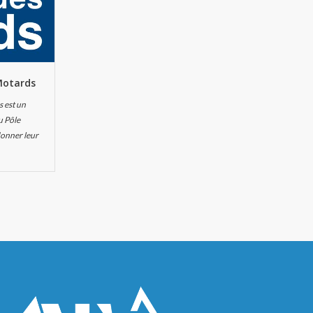
Motards
s est un
u Pôle
donner leur