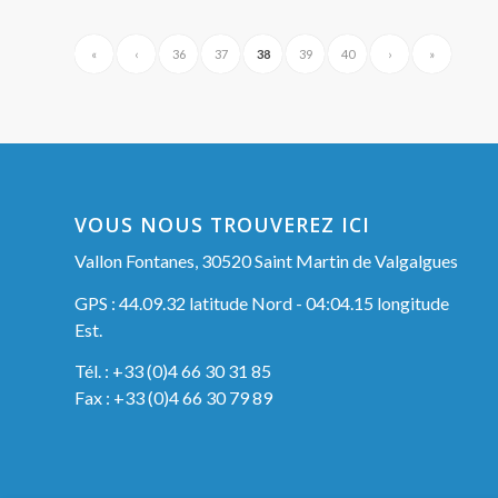
«
‹
36
37
38
39
40
›
»
VOUS NOUS TROUVEREZ ICI
Vallon Fontanes, 30520 Saint Martin de Valgalgues
GPS : 44.09.32 latitude Nord - 04:04.15 longitude
Est.
Tél. : +33 (0)4 66 30 31 85
Fax : +33 (0)4 66 30 79 89